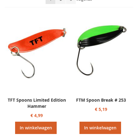
sorteren
TFT Spoons Limited Edition
FTM Spoon Break # 253
Hammer
€ 5,19
€ 4,99
In winkelwagen
In winkelwagen