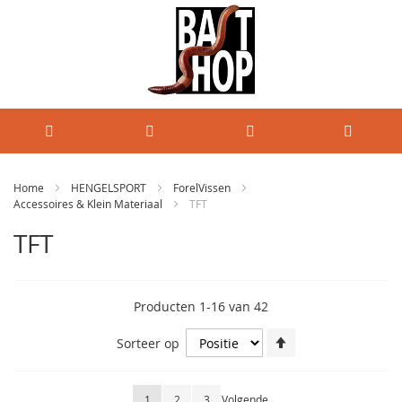
Home
HENGELSPORT
ForelVissen
Accessoires & Klein Materiaal
TFT
TFT
Producten
1
-
16
van
42
Van
Sorteer op
hoog
naar
laag
Pagina
U lees momenteel pagina
Pagina
Pagina
Pagina
1
2
3
Volgende