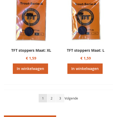
TFT stoppers Maat: XL
TFT stoppers Maat: L
€ 1,59
€ 1,59
In winkelwagen
In winkelwagen
Pagina
U lees momenteel pagina
Pagina
Pagina
Pagina
1
2
3
Volgende