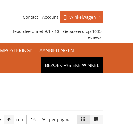
Contact
Account
Winkelwagen
Beoordeeld met 9.1 / 10 - Gebaseerd op
1635
reviews
MPOSTERING
AANBIEDINGEN
BEZOEK FYSIEKE WINKEL
Van
Tonen
Foto-
Lijst
Toon
per pagina
tabel
hoog
als
naar