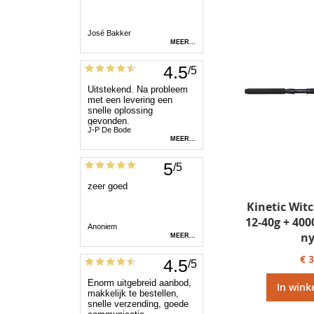
Kinetic Wit
12-40g + 40
ny
€ 
In wink