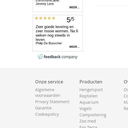
Onze service
Producten
O
Algemene
Hengelsport
Ov
voorwaarden
Reptielen
Co
Privacy Statement
Aquarium
Kl
Garantie
Vogels
Re
Cookiepolicy
Compostering
Zoo med
Exo Terra