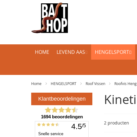
HOME
LEVEND AAS
HENGELSPORT
Home
HENGELSPORT
Roof Vissen
Roofvis Heng
Kineti
2
producten