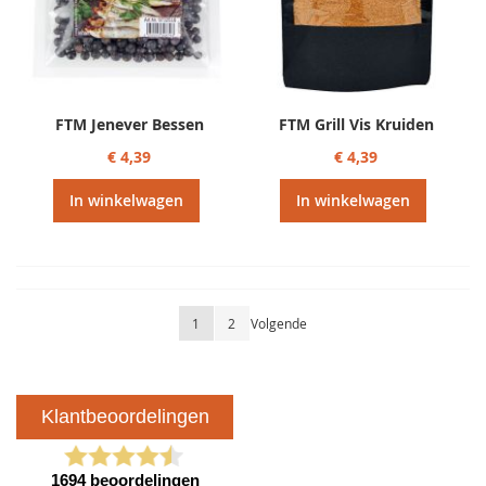
FTM Jenever Bessen
FTM Grill Vis Kruiden
€ 4,39
€ 4,39
In winkelwagen
In winkelwagen
Pagina
U lees momenteel pagina
Pagina
Pagina
1
2
Volgende