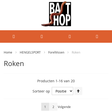
Home
HENGELSPORT
ForelVissen
Roken
Roken
Producten
1
-
16
van
20
Van
Sorteer op
hoog
naar
laag
Pagina
U lees momenteel pagina
Pagina
Pagina
1
2
Volgende
sorteren