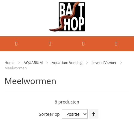
Home
AQUARIUM
Aquarium Voeding
Levend Visvoer
Meelwormen
Meelwormen
8
producten
Van
Sorteer op
hoog
naar
laag