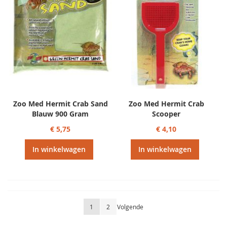
Zoo Med Hermit Crab Sand
Zoo Med Hermit Crab
Blauw 900 Gram
Scooper
€ 5,75
€ 4,10
In winkelwagen
In winkelwagen
Pagina
U lees momenteel pagina
Pagina
Pagina
1
2
Volgende