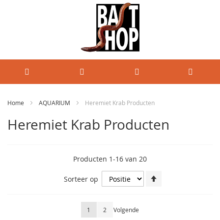
Home
AQUARIUM
Heremiet Krab Producten
Heremiet Krab Producten
Producten
1
-
16
van
20
Van
Sorteer op
hoog
naar
laag
Pagina
U lees momenteel pagina
Pagina
Pagina
1
2
Volgende
sorteren