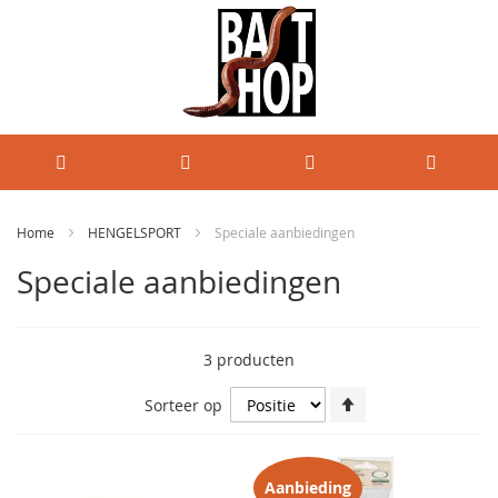
Home
HENGELSPORT
Speciale aanbiedingen
Speciale aanbiedingen
3
producten
Van
Sorteer op
hoog
naar
laag
sorteren
Aanbieding