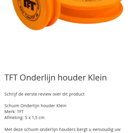
Ga
naar
TFT Onderlijn houder Klein
het
begin
van
Schrijf de eerste review over dit product
de
afbeeldingen-
Schuim Onderlijn houder Klein
gallerij
Merk: TFT
Afmeting: 5 x 1,5 cm
Met deze schuim onderlijn houders bergt u eenvoudig uw