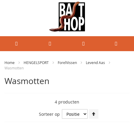
Home
HENGELSPORT
ForelVissen
Levend Aas
Wasmotten
Wasmotten
4
producten
Van
Sorteer op
hoog
naar
laag