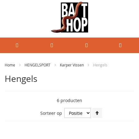
Home
HENGELSPORT
Karper Vissen
Hengels
Hengels
6
producten
Van
Sorteer op
hoog
naar
laag
sorteren