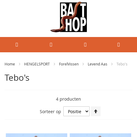
Home
HENGELSPORT
ForelVissen
Levend Aas
Tebo's
Tebo's
4
producten
Van
Sorteer op
hoog
naar
laag
sorteren