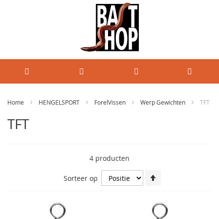
Home
HENGELSPORT
ForelVissen
Werp Gewichten
TFT
TFT
4
producten
Van
Sorteer op
hoog
naar
laag
sorteren