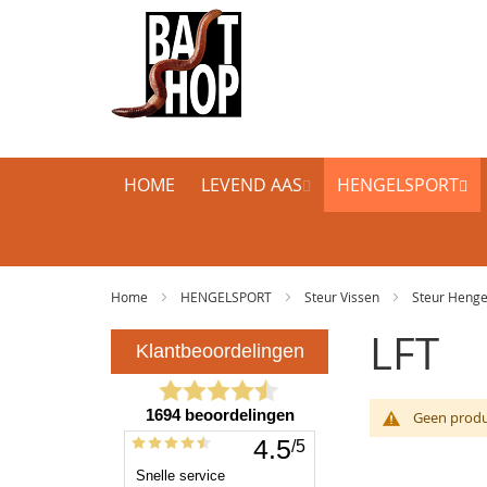
HOME
LEVEND AAS
HENGELSPORT
Home
HENGELSPORT
Steur Vissen
Steur Heng
LFT
Geen produ