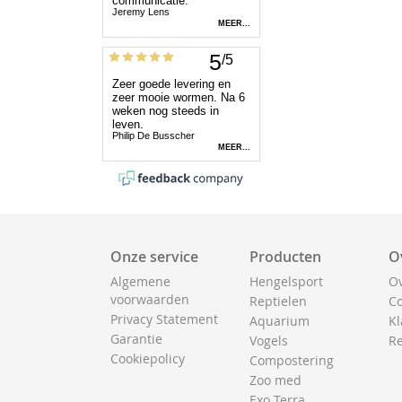
Onze service
Producten
O
Algemene
Hengelsport
Ov
voorwaarden
Reptielen
Co
Privacy Statement
Aquarium
Kl
Garantie
Vogels
Re
Cookiepolicy
Compostering
Zoo med
Exo Terra