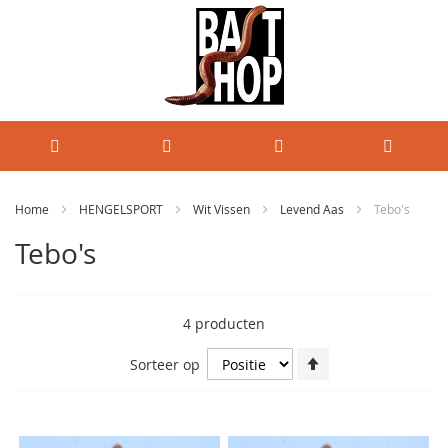
Home
HENGELSPORT
Wit Vissen
Levend Aas
Tebo's
Tebo's
4
producten
Van
Sorteer op
hoog
naar
laag
sorteren