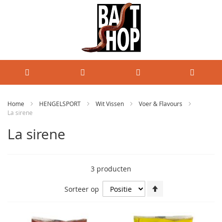
Home
HENGELSPORT
Wit Vissen
Voer & Flavours
La sirene
La sirene
3
producten
Van
Sorteer op
hoog
naar
laag