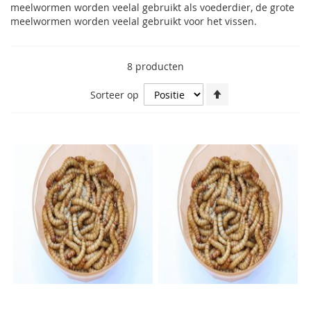
meelwormen worden veelal gebruikt als voederdier, de grote
meelwormen worden veelal gebruikt voor het vissen.
8
producten
Van
Sorteer op
hoog
naar
laag
sorteren