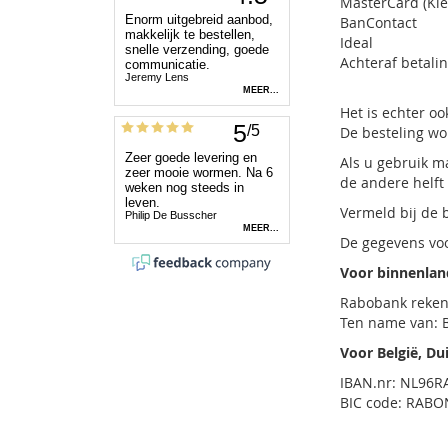
MasterCard (Kie
BanContact
Ideal
Achteraf betalin
Het is echter o
De besteling wo
Als u gebruik m
de andere helft 
Vermeld bij de 
De gegevens voo
Voor binnenlan
Rabobank reke
Ten name van: 
Voor België, Du
IBAN.nr: NL96
BIC code: RAB