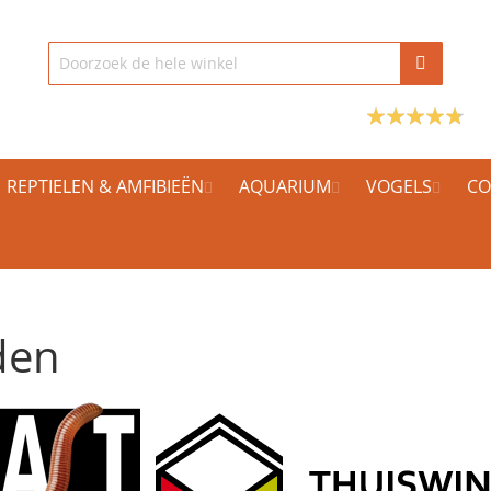
REPTIELEN & AMFIBIEËN
AQUARIUM
VOGELS
CO
den