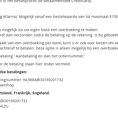
s in het bestelproces de betaalmethode Creditcard)
g (Klarna)
Mogelijk vanaf een bestelwaarde van tot maximaal €150,
ok mogelijk via uw eigen bank een overboeking te maken.
rdt dan verzonden zodra de betaling op de rekening is bij geboek
aakt van een overboeking per bank, kunt u er ook voor kiezen om eer
achteraf te betalen. Deze optie is alleen mogelijk bij een overboek
betaling ' Aanbetaling en dan het ordernummer'
r de betaling staan hier onder vermeld:
dse betalingen:
ningnummer: NL96RABO0169201732
Baitshop
itsland, Frankrijk, Engeland
RABO0169201732
ONL2U