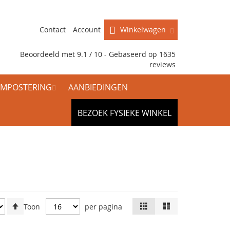
Contact
Account
Winkelwagen
Beoordeeld met 9.1 / 10 - Gebaseerd op
1635
reviews
MPOSTERING
AANBIEDINGEN
BEZOEK FYSIEKE WINKEL
Van
Tonen
Foto-
Lijst
Toon
per pagina
tabel
hoog
als
naar