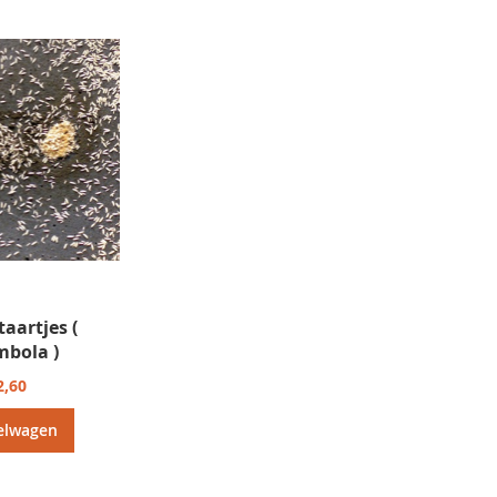
taartjes (
mbola )
2,60
elwagen