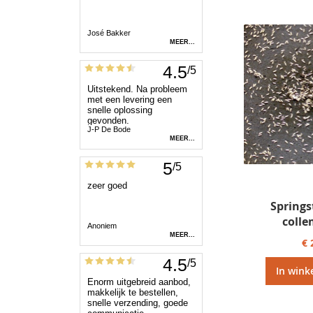
Springs
colle
€ 
In wink