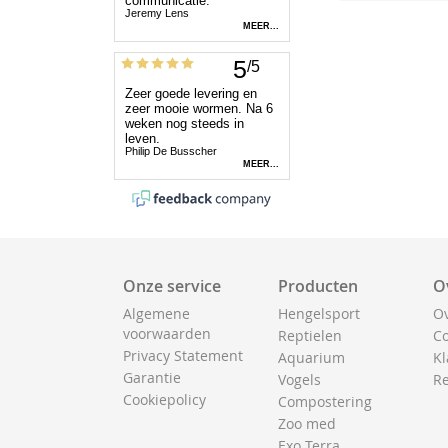
Onze service
Producten
O
Algemene
Hengelsport
Ov
voorwaarden
Reptielen
Co
Privacy Statement
Aquarium
Kl
Garantie
Vogels
Re
Cookiepolicy
Compostering
Zoo med
Exo Terra