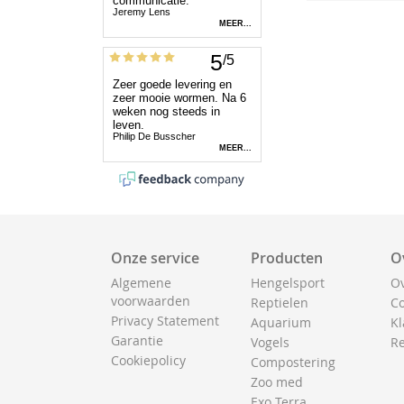
Onze service
Producten
O
Algemene
Hengelsport
Ov
voorwaarden
Reptielen
Co
Privacy Statement
Aquarium
Kl
Garantie
Vogels
Re
Cookiepolicy
Compostering
Zoo med
Exo Terra