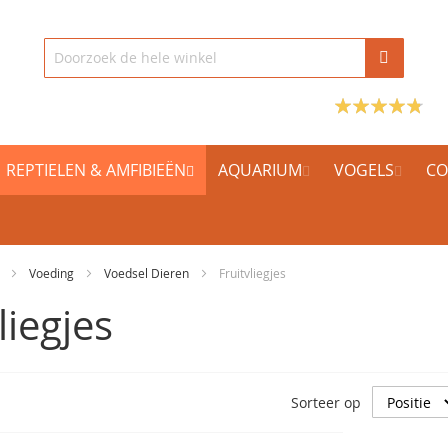
REPTIELEN & AMFIBIEËN
AQUARIUM
VOGELS
CO
n
Voeding
Voedsel Dieren
Fruitvliegjes
liegjes
Sorteer op