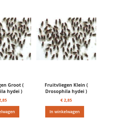
gen Groot (
Fruitvliegen Klein (
la hydei )
Drosophila hydei )
2,85
€ 2,85
elwagen
In winkelwagen