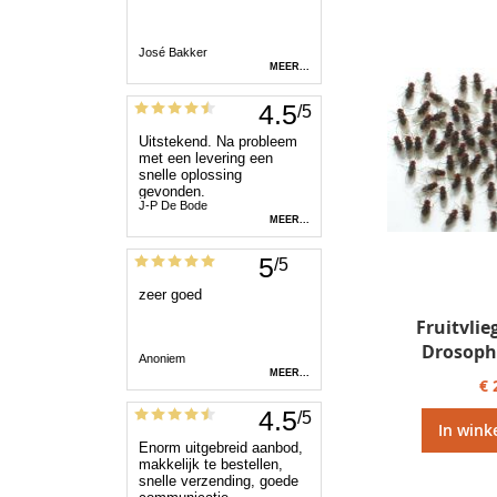
Fruitvlie
Drosophi
€ 
In wink