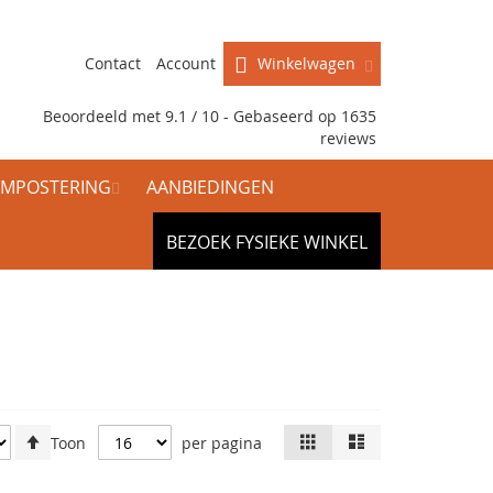
Contact
Account
Winkelwagen
Beoordeeld met 9.1 / 10 - Gebaseerd op
1635
reviews
MPOSTERING
AANBIEDINGEN
BEZOEK FYSIEKE WINKEL
Van
Tonen
Foto-
Lijst
Toon
per pagina
tabel
hoog
als
naar