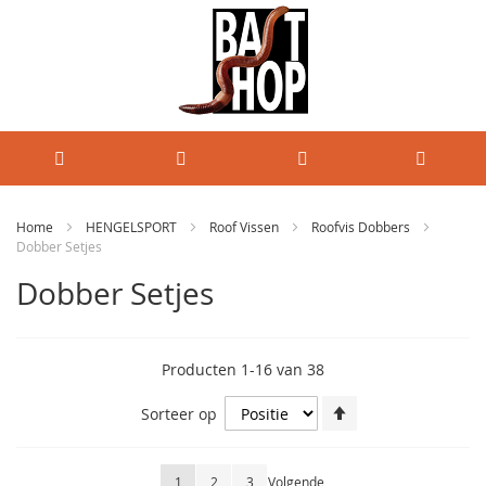
Home
HENGELSPORT
Roof Vissen
Roofvis Dobbers
Dobber Setjes
Dobber Setjes
Producten
1
-
16
van
38
Van
Sorteer op
hoog
naar
laag
Pagina
U lees momenteel pagina
Pagina
Pagina
Pagina
1
2
3
Volgende