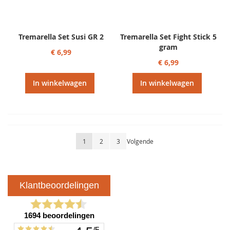
Tremarella Set Susi GR 2
Tremarella Set Fight Stick 5
gram
€ 6,99
€ 6,99
In winkelwagen
In winkelwagen
Pagina
U lees momenteel pagina
Pagina
Pagina
Pagina
1
2
3
Volgende