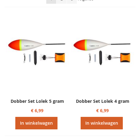
sorteren
Dobber Set Lolek 5 gram
Dobber Set Lolek 4 gram
€ 6,99
€ 6,99
In winkelwagen
In winkelwagen