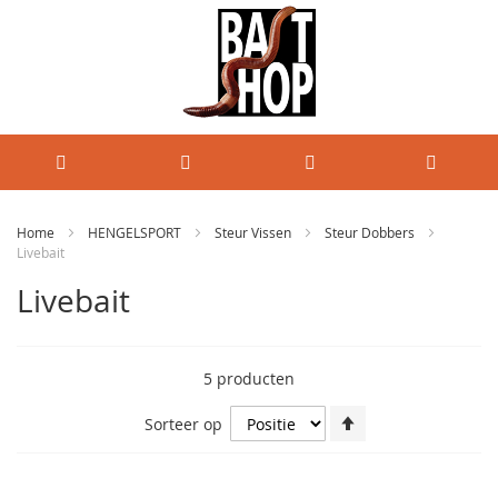
Home
HENGELSPORT
Steur Vissen
Steur Dobbers
Livebait
Livebait
5
producten
Van
Sorteer op
hoog
naar
laag