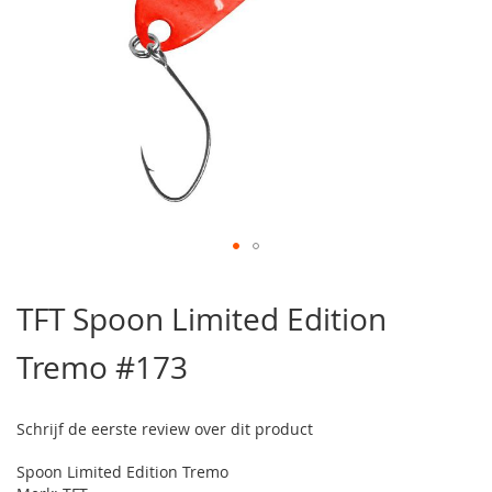
Ga
naar
TFT Spoon Limited Edition
het
begin
Tremo #173
van
de
afbeeldingen-
gallerij
Schrijf de eerste review over dit product
Spoon Limited Edition Tremo