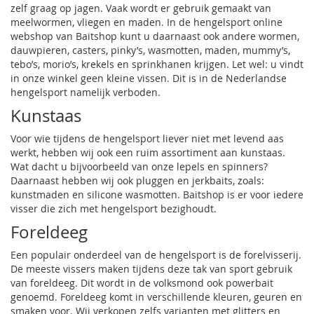
zelf graag op jagen. Vaak wordt er gebruik gemaakt van
meelwormen, vliegen en
maden
. In de hengelsport online
webshop van Baitshop kunt u daarnaast ook andere
wormen
,
dauwpieren
, casters, pinky’s, wasmotten, maden, mummy’s,
tebo’s, morio’s, krekels en sprinkhanen krijgen. Let wel: u vindt
in onze winkel geen kleine vissen. Dit is in de Nederlandse
hengelsport namelijk verboden.
Kunstaas
Voor wie tijdens de hengelsport liever niet met levend aas
werkt, hebben wij ook een ruim assortiment aan kunstaas.
Wat dacht u bijvoorbeeld van onze lepels en spinners?
Daarnaast hebben wij ook pluggen en jerkbaits, zoals:
kunstmaden en silicone wasmotten. Baitshop is er voor iedere
visser die zich met hengelsport bezighoudt.
Foreldeeg
Een populair onderdeel van de hengelsport is de forelvisserij.
De meeste vissers maken tijdens deze tak van sport gebruik
van foreldeeg. Dit wordt in de volksmond ook powerbait
genoemd. Foreldeeg komt in verschillende kleuren, geuren en
smaken voor. Wij verkopen zelfs varianten met glitters en