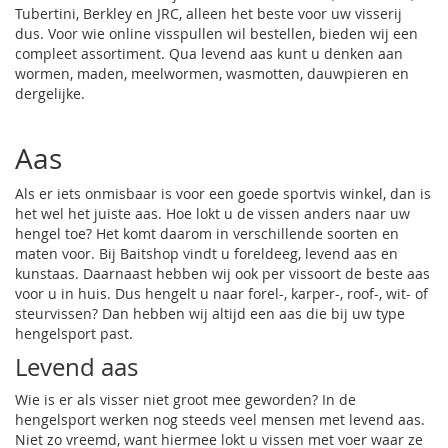
Tubertini, Berkley en JRC, alleen het beste voor uw visserij
dus. Voor wie online visspullen wil bestellen, bieden wij een
compleet assortiment. Qua levend aas kunt u denken aan
wormen, maden, meelwormen, wasmotten, dauwpieren en
dergelijke.
Aas
Als er iets onmisbaar is voor een goede sportvis winkel, dan is
het wel het juiste aas. Hoe lokt u de vissen anders naar uw
hengel toe? Het komt daarom in verschillende soorten en
maten voor. Bij Baitshop vindt u foreldeeg, levend aas en
kunstaas. Daarnaast hebben wij ook per vissoort de beste aas
voor u in huis. Dus hengelt u naar
forel
-,
karper
-,
roof
-,
wit
- of
steurvissen
? Dan hebben wij altijd een aas die bij uw type
hengelsport past.
Levend aas
Wie is er als visser niet groot mee geworden? In de
hengelsport werken nog steeds veel mensen met levend aas.
Niet zo vreemd, want hiermee lokt u vissen met voer waar ze