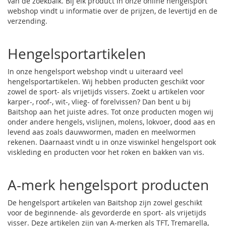
van de zoekbalk. Bij elk product in onze online hengelsport
webshop vindt u informatie over de prijzen, de levertijd en de
verzending.
Hengelsportartikelen
In onze
hengelsport
webshop vindt u uiteraard veel
hengelsportartikelen. Wij hebben producten geschikt voor
zowel de sport- als vrijetijds vissers. Zoekt u artikelen voor
karper-, roof-, wit-, vlieg- of
forelvissen
? Dan bent u bij
Baitshop aan het juiste adres. Tot onze producten mogen wij
onder andere hengels, vislijnen, molens,
lokvoer
,
dood aas
en
levend aas
zoals
dauwwormen
, maden en
meelwormen
rekenen. Daarnaast vindt u in
onze viswinkel
hengelsport ook
viskleding
en producten voor het roken en bakken van vis.
A-merk hengelsport producten
De hengelsport artikelen van Baitshop zijn zowel geschikt
voor de beginnende- als gevorderde en sport- als vrijetijds
visser. Deze artikelen zijn van A-merken als TFT, Tremarella,