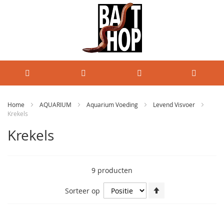
Home
AQUARIUM
Aquarium Voeding
Levend Visvoer
Krekels
Krekels
9
producten
Van
Sorteer op
hoog
naar
laag