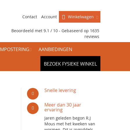
Contact
Account
Winkelwagen
Beoordeeld met 9.1 / 10 - Gebaseerd op
1635
reviews
MPOSTERING
AANBIEDINGEN
BEZOEK FYSIEKE WINKEL
n
Snelle levering
Meer dan 30 jaar
ervaring
Jaren geleden begon R.J
Mous met het kweken van
wormen. Dit is inmiddels