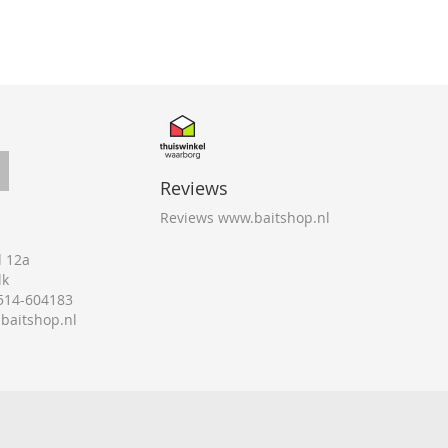
Reviews
Reviews www.baitshop.nl
 12a
lk
0514-604183
@baitshop.nl