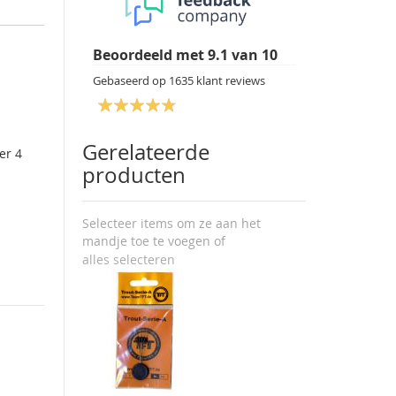
Beoordeeld met
9.1
van
10
Gebaseerd op
1635
klant reviews
Gerelateerde
er 4
producten
Selecteer items om ze aan het
mandje toe te voegen of
alles selecteren