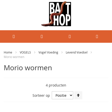
Home
VOGELS
Vogel Voeding
Levend Voedsel
Morio wormen
Morio wormen
4
producten
Van
Sorteer op
hoog
naar
laag