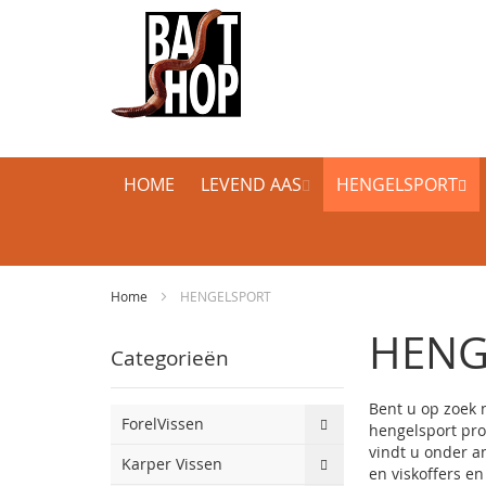
HOME
LEVEND AAS
HENGELSPORT
Home
HENGELSPORT
HENG
Categorieën
Bent u op zoek 
ForelVissen
hengelsport pro
vindt u onder a
Karper Vissen
en viskoffers e