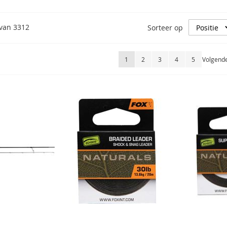
van
3312
Sorteer op
Pagina
U lees momenteel pagina
Pagina
Pagina
Pagina
Pagina
Pagina
1
2
3
4
5
Volgend