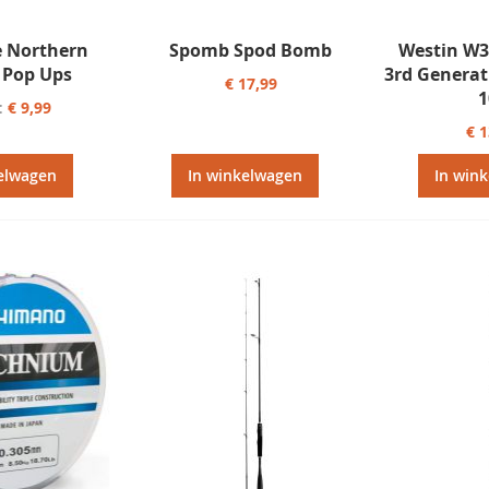
 Northern
Spomb Spod Bomb
Westin W3
l Pop Ups
3rd Generat
€ 17,99
1
€ 9,99
€ 
elwagen
In winkelwagen
In win