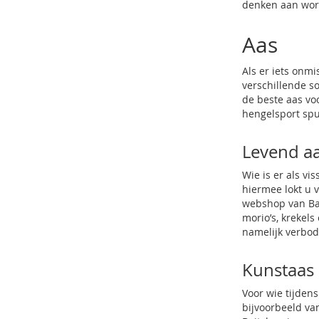
denken aan wor
Aas
Als er iets onm
verschillende so
de beste aas voo
hengelsport spu
Levend a
Wie is er als v
hiermee lokt u 
webshop van Ba
morio’s, krekels
namelijk verbod
Kunstaas
Voor wie tijden
bijvoorbeeld va