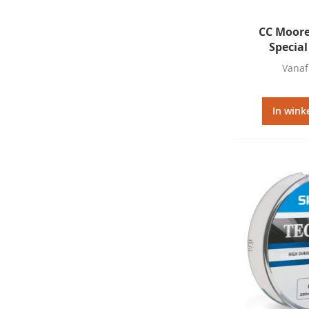
CC Moore
Specia
Vanaf
In wink