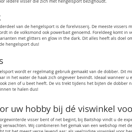
oor iedere visser die zich met hengelsport bezighoudt.
g
derdeel van de hengelsport is de forelvisserij. De meeste vissers 
wordt in de volksmond ook powerbait genoemd. Foreldeeg komt in v
arianten met glitters en glow in the dark. Dit alles heeft als doel 
de hengelsport dus!
s
lsport wordt er regelmatig gebruik gemaakt van de dobber. Dit mid
aar in het water de haak zich ongeveer bevindt. Ideaal wanneer u 
ok zien of u beet heeft. De vis trekt tijdens het bijten de dobber
innen te halen dus!
oor uw hobby bij dé viswinkel vo
rgewinterde visser bent of net begint, bij Baitshop vindt u de expe
 verwachten. Wij combineren het gemak van een webshop met de p
ht tot het meest verse levend aas; als veelzijdige viswinkel voor he