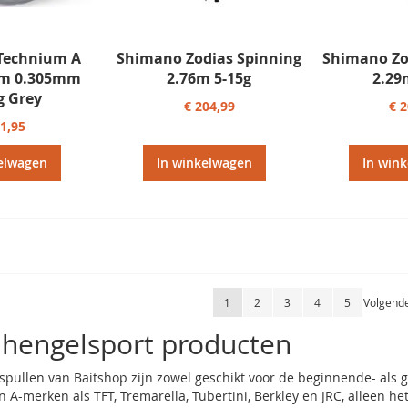
Technium A
Shimano Zodias Spinning
Shimano Zo
m 0.305mm
2.76m 5-15g
2.29
g Grey
€ 204,99
€ 
21,95
elwagen
In winkelwagen
In win
Pagina
U lees momenteel pagina
Pagina
Pagina
Pagina
Pagina
Pagina
1
2
3
4
5
Volgend
hengelsport producten
pullen van Baitshop zijn zowel geschikt voor de beginnende- als ge
an A-merken als TFT, Tremarella, Tubertini, Berkley en JRC, alleen h