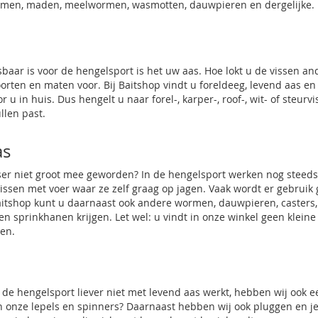
men, maden, meelwormen, wasmotten, dauwpieren en dergelijke.
isbaar is voor de hengelsport is het uw aas. Hoe lokt u de vissen 
orten en maten voor. Bij Baitshop vindt u foreldeeg,
levend aas
en 
r u in huis. Dus hengelt u naar forel-, karper-, roof-, wit- of
steurvi
llen past.
as
isser niet groot mee geworden? In de hengelsport werken nog steed
vissen met voer waar ze zelf graag op jagen. Vaak wordt er gebrui
itshop kunt u daarnaast ook andere wormen,
dauwpieren
, caster
 en sprinkhanen krijgen. Let wel: u vindt in onze winkel geen klein
en.
s de hengelsport liever niet met levend aas werkt, hebben wij ook 
n onze lepels en spinners? Daarnaast hebben wij ook pluggen en je