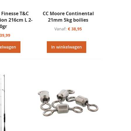
 Finesse T&C
CC Moore Continental
ion 216cm L 2-
21mm 5kg boilies
0gr
Vanaf
€ 38,95
139,99
kelwagen
In winkelwagen