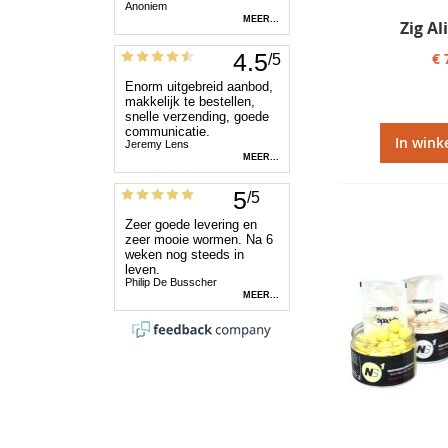
Zig Al
€ 
In wink