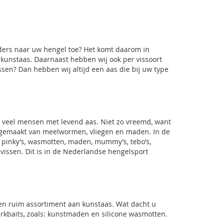
anders naar uw hengel toe? Het komt daarom in
kunstaas. Daarnaast hebben wij ook per vissoort
ssen
? Dan hebben wij altijd een aas die bij uw type
s veel mensen met levend aas. Niet zo vreemd, want
k gemaakt van
meelwormen
, vliegen en
maden
. In de
s, pinky’s, wasmotten, maden, mummy’s, tebo’s,
e vissen. Dit is in de Nederlandse hengelsport
een ruim assortiment aan kunstaas. Wat dacht u
rkbaits, zoals: kunstmaden en silicone wasmotten.