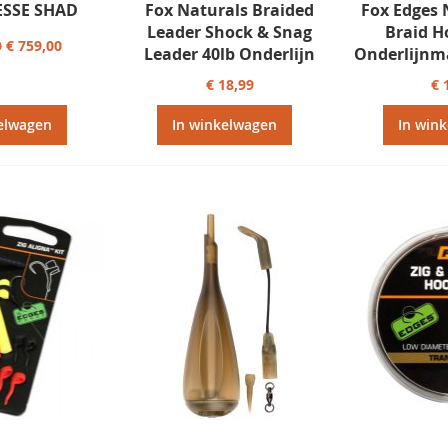
ESSE SHAD
Fox Naturals Braided
Fox Edges 
Leader Shock & Snag
Braid H
0
€ 759,00
Leader 40lb Onderlijn
Onderlijnma
€ 18,99
€ 
elwagen
In winkelwagen
In win