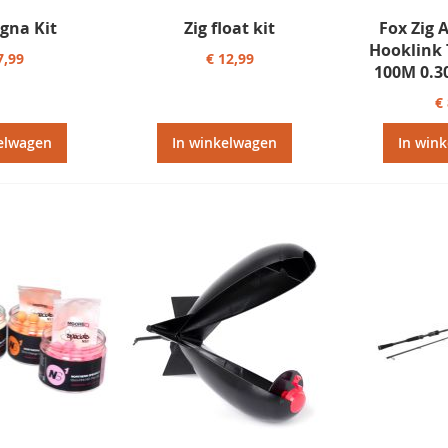
igna Kit
Zig float kit
Fox Zig 
Hooklink 
7,99
€ 12,99
100M 0.3
€
elwagen
In winkelwagen
In win