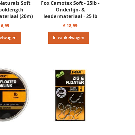
Naturals Soft
Fox Camotex Soft - 25lb -
ooklength
Onderlijn- &
teriaal (20m)
leadermateriaal - 25 lb
16,99
€ 18,99
kelwagen
In winkelwagen