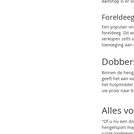
Baitshop is er v
Foreldee
Een populair on
foreldeeg. Dit 
verkopen zelfs v
toevoeging aan 
Dobber
Binnen de henge
geeft het aan w
het hulpmiddel o
uw prooi naar b
Alles v
"Of u nu een doo
hengelsport mag
juiste loodgewic