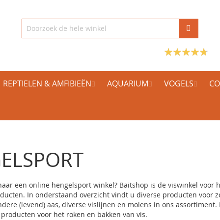
REPTIELEN & AMFIBIEËN
AQUARIUM
VOGELS
CO
ELSPORT
naar een online hengelsport winkel?
Baitshop
is de viswinkel voor 
ducten. In onderstaand overzicht vindt u diverse producten voor 
ndere (levend) aas, diverse vislijnen en molens in ons assortiment
n producten voor het roken en bakken van vis.