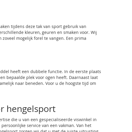
maken tijdens deze tak van sport gebruik van
erschillende kleuren, geuren en smaken voor. Wij
om zoveel mogelijk forel te vangen. Een prima
del heeft een dubbele functie. In de eerste plaats
een bepaalde plek voor ogen heeft. Daarnaast laat
 namelijk naar beneden. Voor u de hoogste tijd om
or hengelsport
rtise die u van een gespecialiseerde viswinkel in
ersoonlijke service van een vakman. Van het
ngelsport zorgen wij dat u met de juiste uitrusting