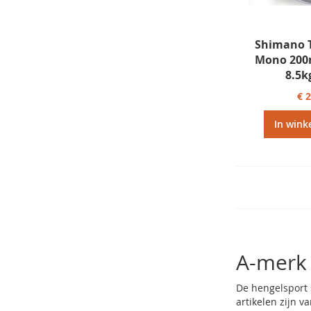
Shimano 
Mono 200
8.5k
€ 
In wink
A-merk 
De hengelsport s
artikelen zijn v