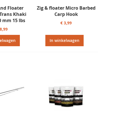
And Floater
Zig & floater Micro Barbed
Trans Khaki
Carp Hook
0 mm 15 lbs
€ 3,99
 8,99
kelwagen
In winkelwagen