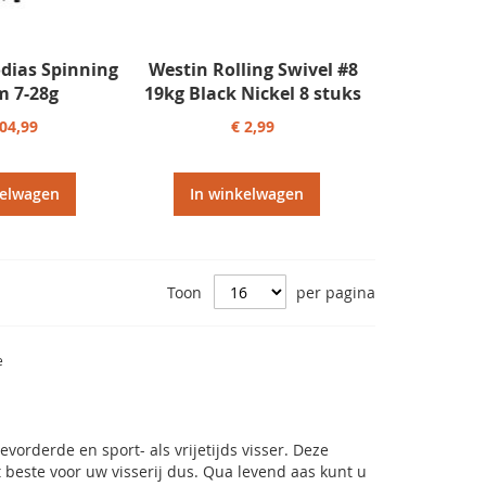
dias Spinning
Westin Rolling Swivel #8
m 7-28g
19kg Black Nickel 8 stuks
204,99
€ 2,99
kelwagen
In winkelwagen
Toon
per pagina
e
vorderde en sport- als vrijetijds visser. Deze
et beste voor uw visserij dus. Qua levend aas kunt u