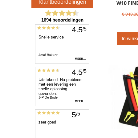
W10 FIN
€ 949,0
In wink