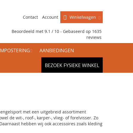
Contact
Account
Winkelwagen
Beoordeeld met 9.1 / 10 - Gebaseerd op
1635
reviews
MPOSTERING
AANBIEDINGEN
BEZOEK FYSIEKE WINKEL
hengelsport met een uitgebreid assortiment
zowel de
wit
-,
roof
-,
karper
-, vlieg- of
forelvisser
. Zo
. Daarnaast hebben wij ook accessoires zoals
kleding