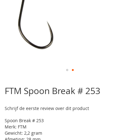
Ga
naar
FTM Spoon Break # 253
het
begin
van
Schrijf de eerste review over dit product
de
afbeeldingen-
Spoon Break # 253
gallerij
Merk: FTM
Gewicht: 2,2 gram
Afmeting: 28 mm