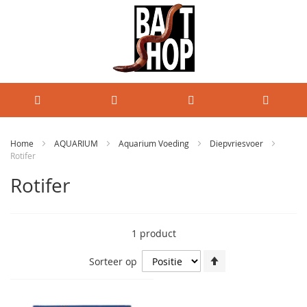
Home
AQUARIUM
Aquarium Voeding
Diepvriesvoer
Rotifer
Rotifer
1
product
Van
Sorteer op
hoog
naar
laag