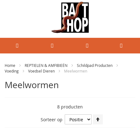
Home
REPTIELEN & AMFIBIEËN
Schildpad Producten
Voeding
Voedsel Dieren
Meelwormen
Meelwormen
8
producten
Van
Sorteer op
hoog
naar
laag