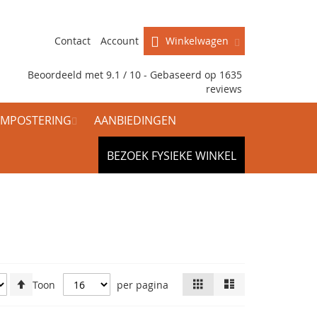
Contact
Account
Winkelwagen
Beoordeeld met 9.1 / 10 - Gebaseerd op
1635
reviews
MPOSTERING
AANBIEDINGEN
BEZOEK FYSIEKE WINKEL
Van
Tonen
Foto-
Lijst
Toon
per pagina
tabel
hoog
als
naar