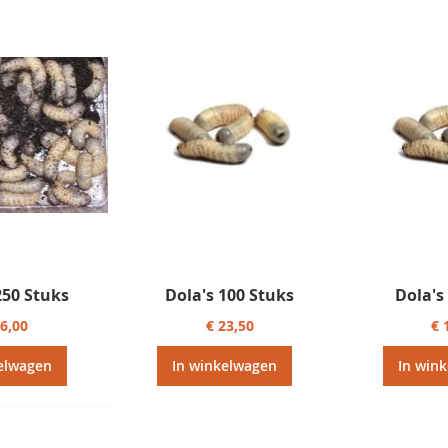
250 Stuks
Dola's 100 Stuks
Dola's
46,00
€ 23,50
€ 
elwagen
In winkelwagen
In win