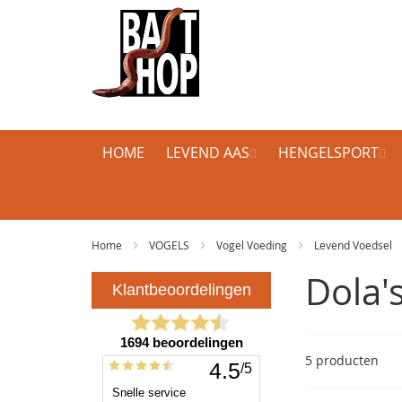
HOME
LEVEND AAS
HENGELSPORT
Home
VOGELS
Vogel Voeding
Levend Voedsel
Dola'
5
producten