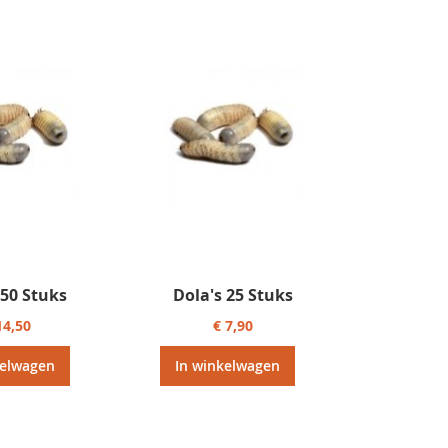
laag
sorteren
 50 Stuks
Dola's 25 Stuks
14,50
€ 7,90
kelwagen
In winkelwagen