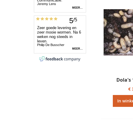
Dola's
€ 
In wink