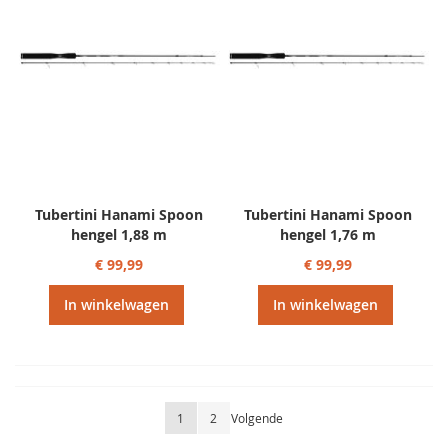
Tubertini Hanami Spoon
Tubertini Hanami Spoon
hengel 1,88 m
hengel 1,76 m
€ 99,99
€ 99,99
In winkelwagen
In winkelwagen
Pagina
U lees momenteel pagina
Pagina
Pagina
1
2
Volgende