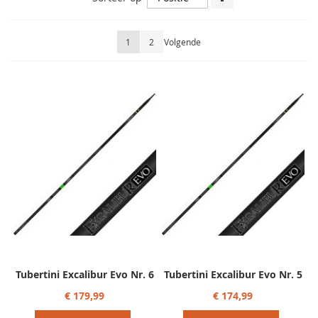
hoog
naar
laag
Pagina
U lees momenteel pagina
Pagina
Pagina
1
2
Volgende
sorteren
Tubertini Excalibur Evo Nr. 6
Tubertini Excalibur Evo Nr. 5
€ 179,99
€ 174,99