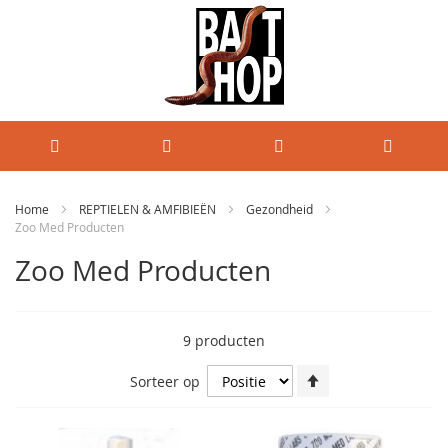
Home
REPTIELEN & AMFIBIEËN
Gezondheid
Zoo Med Producten
Zoo Med Producten
9
producten
Van
Sorteer op
hoog
naar
laag