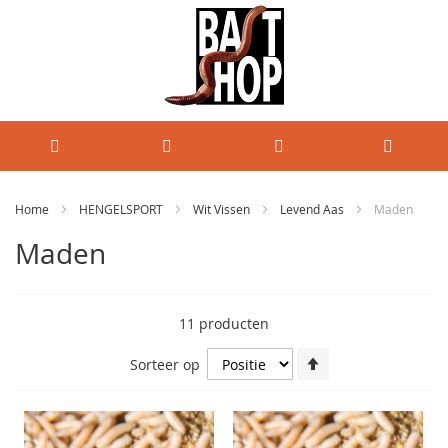
Home
HENGELSPORT
Wit Vissen
Levend Aas
Maden
Maden
11
producten
Van
Sorteer op
hoog
naar
laag
sorteren