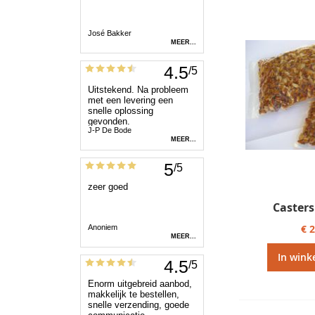
Casters
€ 
In wink