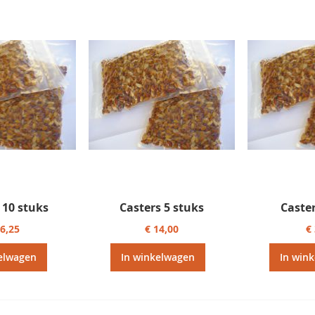
 10 stuks
Casters 5 stuks
Caster
26,25
€ 14,00
€
elwagen
In winkelwagen
In win