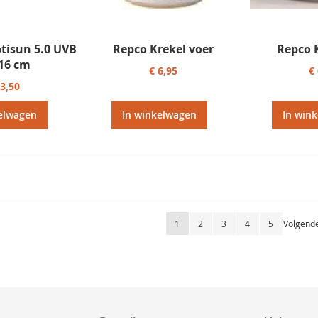
tisun 5.0 UVB
Repco Krekel voer
Repco K
116 cm
€ 6,95
€
33,50
elwagen
In winkelwagen
In win
Pagina
U lees momenteel pagina
Pagina
Pagina
Pagina
Pagina
Pagina
1
2
3
4
5
Volgend