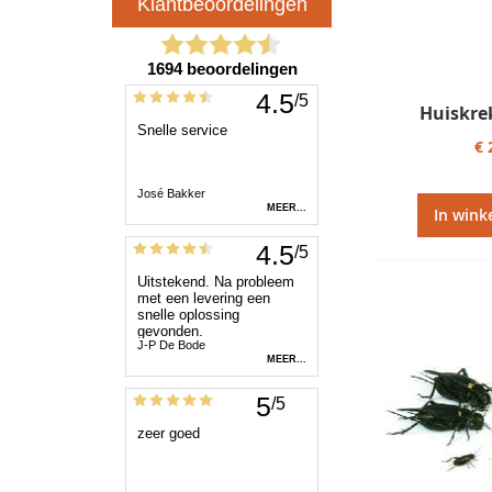
Huiskre
€ 
In wink