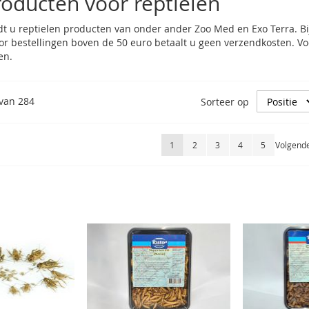
oducten voor reptielen
ndt u reptielen producten van onder ander
Zoo Med
en Exo Terra. Bi
Voor bestellingen boven de 50 euro betaalt u geen verzendkosten. 
en.
van
284
Sorteer op
Pagina
U lees momenteel pagina
Pagina
Pagina
Pagina
Pagina
Pagina
1
2
3
4
5
Volgend