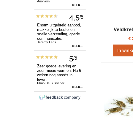
Veldkre
€ 
In wink