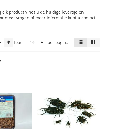
j elk product vindt u de huidige levertijd en
Voor meer vragen of meer informatie kunt u
contact
Van
Tonen
Foto-
Lijst
Toon
per pagina
tabel
hoog
als
naar
laag
e
sorteren