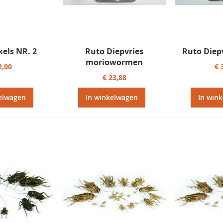
kels NR. 2
Ruto Diepvries
Ruto Diepv
moriowormen
2,00
€ 
€ 23,88
elwagen
In winkelwagen
In win