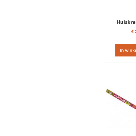
Huiskre
€ 
In wink