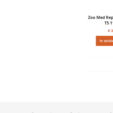
Zoo Med Rep
T5 
€ 
In wink