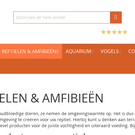
REPTIELEN & AMFIBIEËN
AQUARIUM
VOGELS
CO
ELEN & AMFIBIEËN
koudbloedige dieren, ze nemen de omgevingswarmte op. Het is dus b
geving te creëren voor uw reptiel. Hierbij kunt u denken aan te
nevel producten voor de juiste vochtigheid en uiteraard
voeding
. B