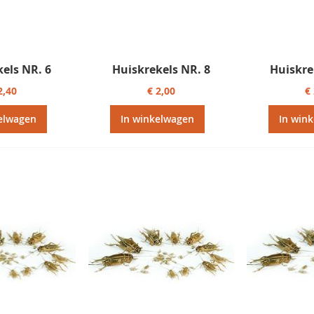
kels NR. 6
Huiskrekels NR. 8
Huiskre
2,40
€ 2,00
€
elwagen
In winkelwagen
In win