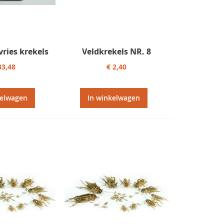
ries krekels
Veldkrekels NR. 8
33,48
€ 2,40
kelwagen
In winkelwagen