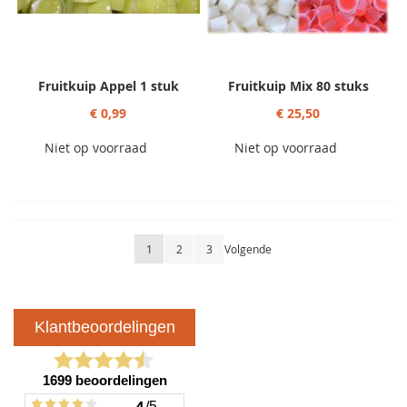
Fruitkuip Appel 1 stuk
Fruitkuip Mix 80 stuks
€ 0,99
€ 25,50
Niet op voorraad
Niet op voorraad
Pagina
U lees momenteel pagina
Pagina
Pagina
Pagina
1
2
3
Volgende