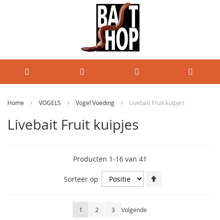
Home
VOGELS
Vogel Voeding
Livebait Fruit kuipjes
Livebait Fruit kuipjes
Producten
1
-
16
van
41
Van
Sorteer op
hoog
naar
laag
Pagina
U lees momenteel pagina
Pagina
Pagina
Pagina
1
2
3
Volgende
sorteren