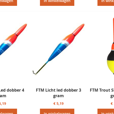
elwagen
In winkelwagen
In win
Led dobber 4
FTM Licht led dobber 3
FTM Trout S
ram
gram
g
5,19
€ 5,19
€
elwagen
In winkelwagen
In win