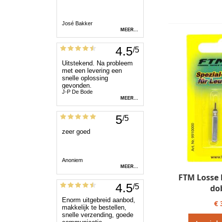
FTM Losse 
do
€ 