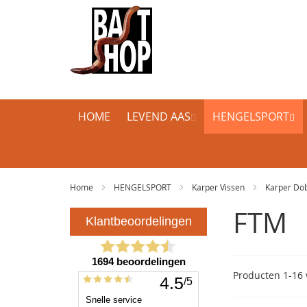
HOME
LEVEND AAS
HENGELSPORT
Home
HENGELSPORT
Karper Vissen
Karper Do
FTM
Producten
1
-
16