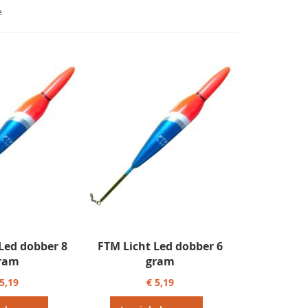
laag
e
sorteren
Led dobber 8
FTM Licht Led dobber 6
ram
gram
 5,19
€ 5,19