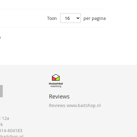
Toon
per pagina
e
Reviews
Reviews www.baitshop.nl
 12a
lk
0514-604183
@baitshop.nl