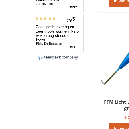
In wink
FTM Licht 
g
€ 
In wink