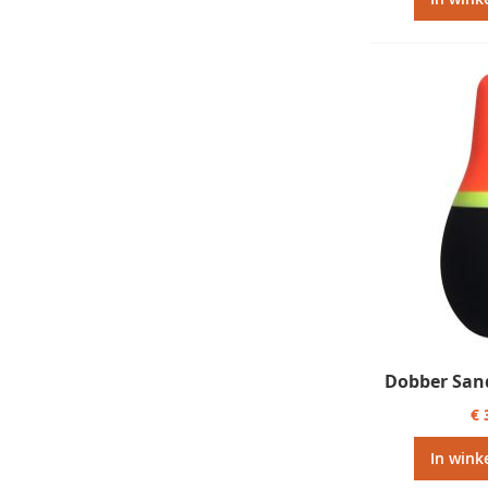
Dobber San
€ 
In wink