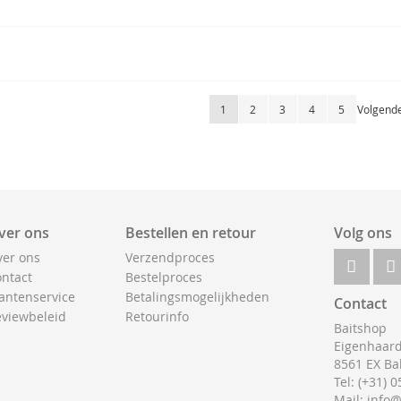
Pagina
U lees momenteel pagina
Pagina
Pagina
Pagina
Pagina
Pagina
1
2
3
4
5
Volgend
ver ons
Bestellen en retour
Volg ons
er ons
Verzendproces
ntact
Bestelproces
antenservice
Betalingsmogelijkheden
Contact
viewbeleid
Retourinfo
Baitshop
Eigenhaard
8561 EX Ba
Tel: (+31) 
Mail: info