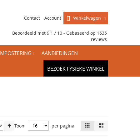
Contact
Account
Winkelwagen
Beoordeeld met 9.1 / 10 - Gebaseerd op
1635
reviews
MPOSTERING
AANBIEDINGEN
BEZOEK FYSIEKE WINKEL
Van
Tonen
Foto-
Lijst
Toon
per pagina
tabel
hoog
als
naar