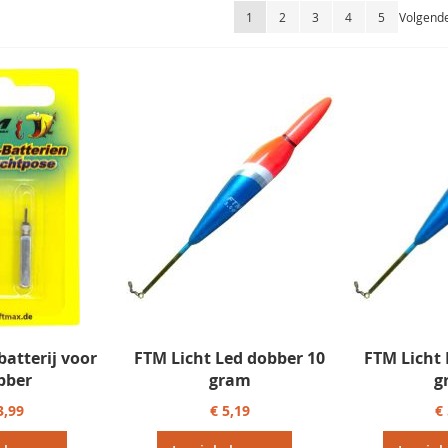
Pagina
U lees momenteel pagina
Pagina
Pagina
Pagina
Pagina
Pagina
1
2
3
4
5
Volgend
batterij voor
FTM Licht Led dobber 10
FTM Licht 
bber
gram
g
3,99
€ 5,19
€