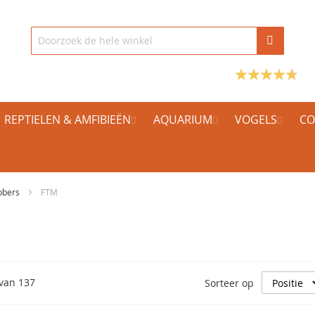
REPTIELEN & AMFIBIEËN
AQUARIUM
VOGELS
CO
bbers
FTM
van
137
Sorteer op