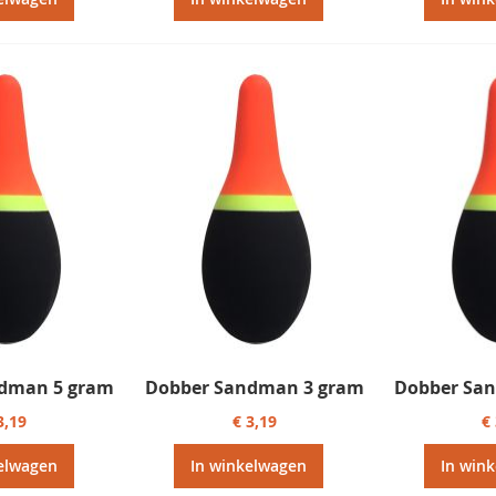
dman 5 gram
Dobber Sandman 3 gram
Dobber Sa
3,19
€ 3,19
€
elwagen
In winkelwagen
In win