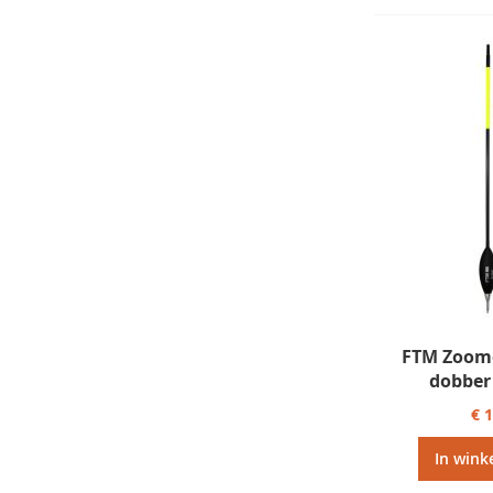
FTM Zoome
dobber
€ 
In wink