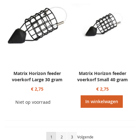
Matrix Horizon feeder
Matrix Horizon feeder
voerkorf Large 30 gram
voerkorf Small 40 gram
€ 2,75
€ 2,75
In winkelwagen
Niet op voorraad
Pagina
U lees momenteel pagina
Pagina
Pagina
Pagina
1
2
3
Volgende