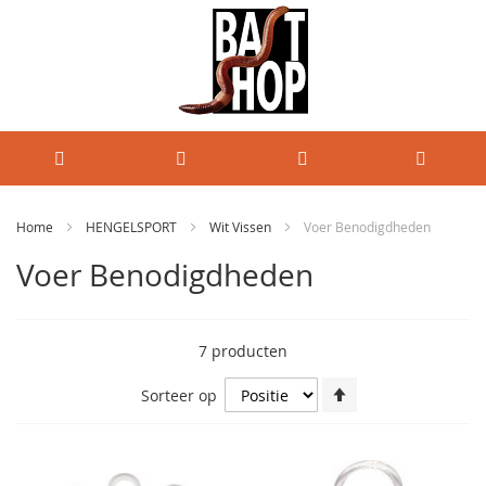
Home
HENGELSPORT
Wit Vissen
Voer Benodigdheden
Voer Benodigdheden
7
producten
Van
Sorteer op
hoog
naar
laag
sorteren