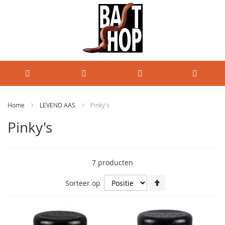
Home
LEVEND AAS
Pinky's
Pinky's
7
producten
Van
Sorteer op
hoog
naar
laag
sorteren