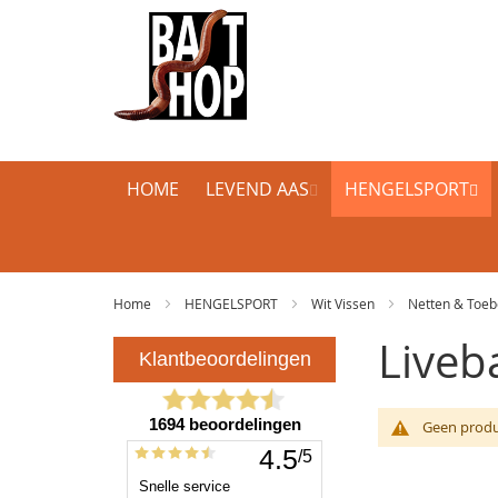
HOME
LEVEND AAS
HENGELSPORT
Home
HENGELSPORT
Wit Vissen
Netten & Toe
Liveba
Geen produ