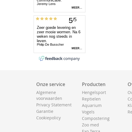
Onze service
Producten
O
Algemene
Hengelsport
Ov
voorwaarden
Reptielen
Co
Privacy Statement
Aquarium
Kl
Garantie
Vogels
Re
Cookiepolicy
Compostering
Zoo med
Exo Terra