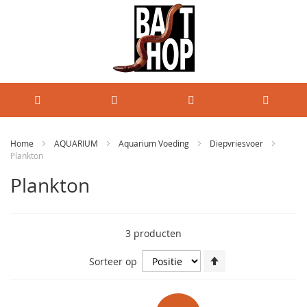
Home
AQUARIUM
Aquarium Voeding
Diepvriesvoer
Plankton
Plankton
3
producten
Van
Sorteer op
hoog
naar
laag