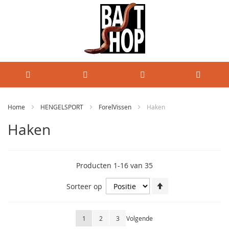
Home
HENGELSPORT
ForelVissen
Haken
Haken
Producten
1
-
16
van
35
Van
Sorteer op
hoog
naar
laag
Pagina
U lees momenteel pagina
Pagina
Pagina
Pagina
1
2
3
Volgende
sorteren