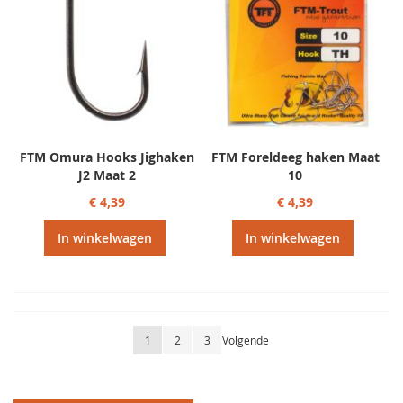
FTM Omura Hooks Jighaken
FTM Foreldeeg haken Maat
J2 Maat 2
10
€ 4,39
€ 4,39
In winkelwagen
In winkelwagen
Pagina
U lees momenteel pagina
Pagina
Pagina
Pagina
1
2
3
Volgende