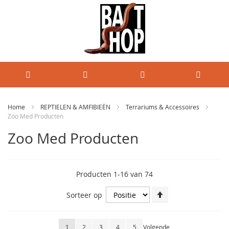
Home
REPTIELEN & AMFIBIEËN
Terrariums & Accessoires
Zoo Med Producten
Zoo Med Producten
Producten
1
-
16
van
74
Van
Sorteer op
hoog
naar
laag
Pagina
U lees momenteel pagina
Pagina
Pagina
Pagina
Pagina
Pagina
1
2
3
4
5
Volgende