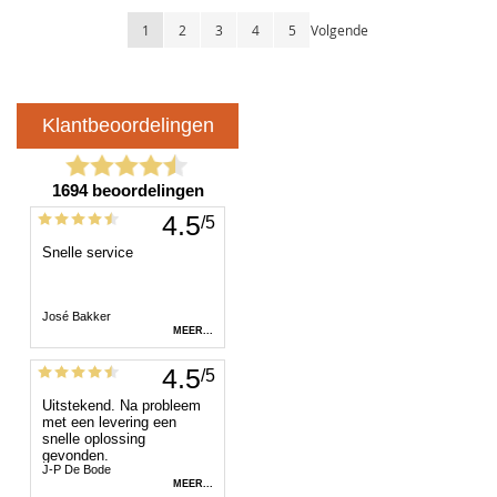
Pagina
U lees momenteel pagina
Pagina
Pagina
Pagina
Pagina
Pagina
1
2
3
4
5
Volgende