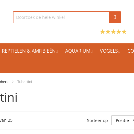
REPTIELEN & AMFIBIEËN
AQUARIUM
VOGELS
CO
bbers
Tubertini
tini
van
25
Sorteer op