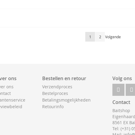
Pagina
U lees momenteel pagina
Pagina
Pagina
1
2
Volgende
ver ons
Bestellen en retour
Volg ons
er ons
Verzendproces
ntact
Bestelproces
antenservice
Betalingsmogelijkheden
Contact
viewbeleid
Retourinfo
Baitshop
Eigenhaard
8561 EX Ba
Tel: (+31) 
Mail: info