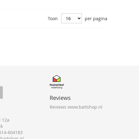
Toon
per pagina
Reviews
Reviews www.baitshop.nl
 12a
lk
0514-604183
@baitshop.nl