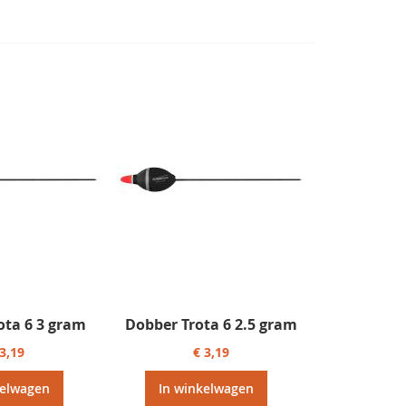
laag
sorteren
ota 6 3 gram
Dobber Trota 6 2.5 gram
 3,19
€ 3,19
kelwagen
In winkelwagen