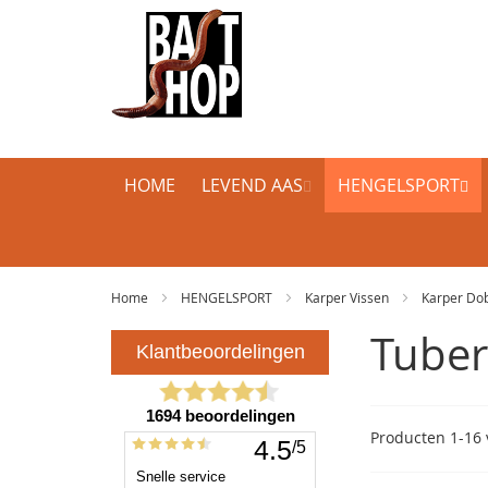
HOME
LEVEND AAS
HENGELSPORT
Home
HENGELSPORT
Karper Vissen
Karper Do
Tuber
Producten
1
-
16