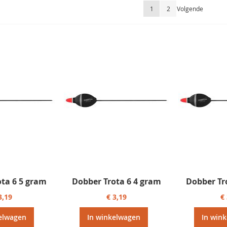
Pagina
U lees momenteel pagina
Pagina
Pagina
1
2
Volgende
ota 6 5 gram
Dobber Trota 6 4 gram
Dobber Tr
3,19
€ 3,19
€
elwagen
In winkelwagen
In win