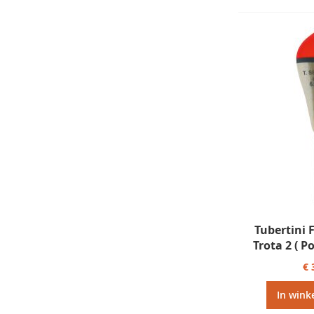
Tubertini 
Trota 2 ( 
€ 
In wink