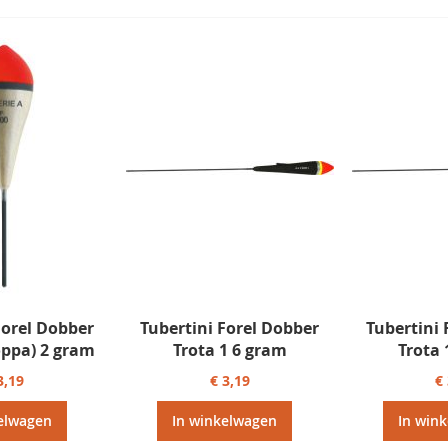
Forel Dobber
Tubertini Forel Dobber
Tubertini 
Poppa) 2 gram
Trota 1 6 gram
Trota 
3,19
€ 3,19
€
elwagen
In winkelwagen
In win