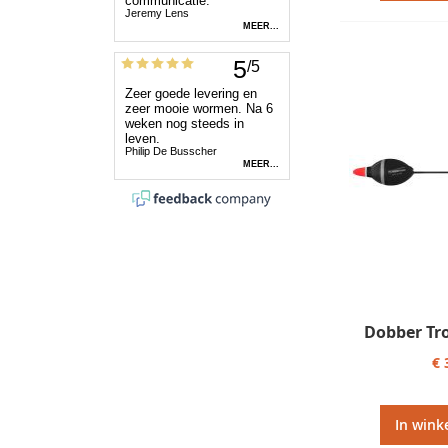
Dobber Tr
€ 
In wink