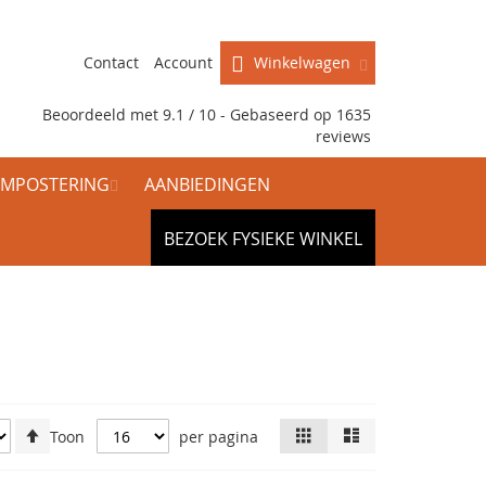
Contact
Account
Winkelwagen
Beoordeeld met 9.1 / 10 - Gebaseerd op
1635
reviews
MPOSTERING
AANBIEDINGEN
BEZOEK FYSIEKE WINKEL
Van
Tonen
Foto-
Lijst
Toon
per pagina
tabel
hoog
als
naar