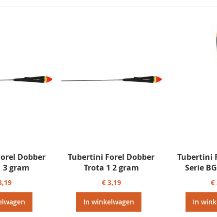
Forel Dobber
Tubertini Forel Dobber
Tubertini 
1 3 gram
Trota 1 2 gram
Serie BG
3,19
€ 3,19
€
elwagen
In winkelwagen
In win