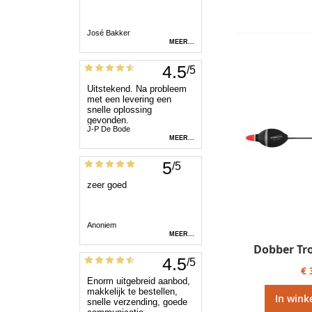
Dobber Tr
€ 
In wink