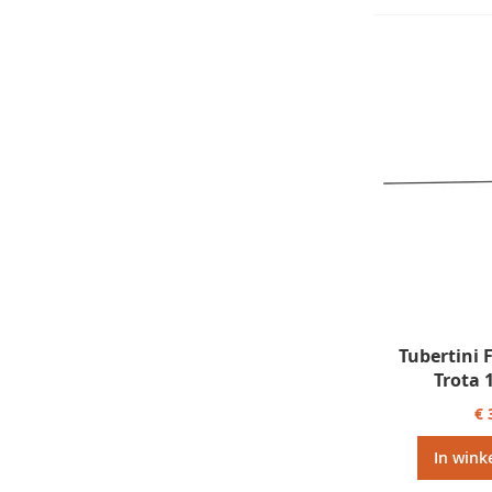
Tubertini 
Trota 
€ 
In wink