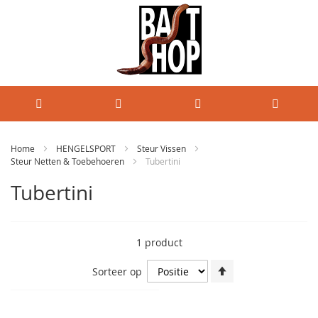
Home
HENGELSPORT
Steur Vissen
Steur Netten & Toebehoeren
Tubertini
Tubertini
1
product
Van
Sorteer op
hoog
naar
laag