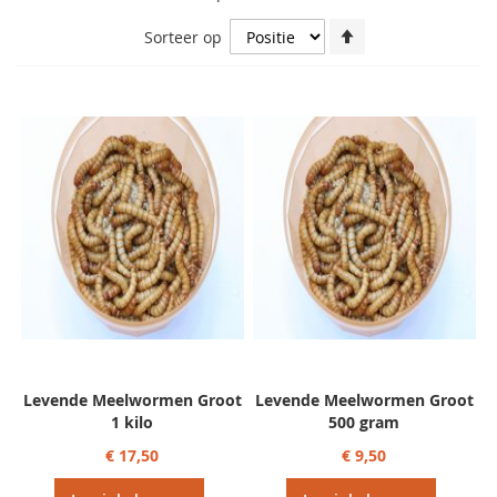
Van
Sorteer op
hoog
naar
laag
sorteren
Levende Meelwormen Groot
Levende Meelwormen Groot
1 kilo
500 gram
€ 17,50
€ 9,50