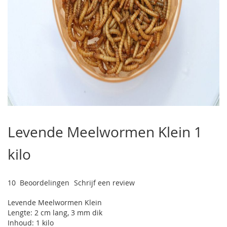
Ga
naar
Levende Meelwormen Klein 1
het
begin
kilo
van
de
afbeeldingen-
gallerij
10
Beoordelingen
Schrijf een review
Levende Meelwormen Klein
Lengte: 2 cm lang, 3 mm dik
Inhoud: 1 kilo