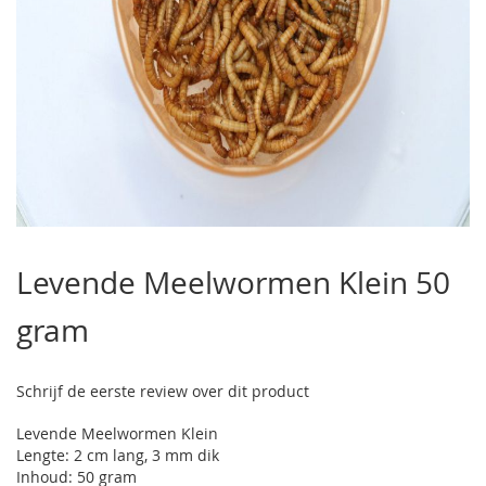
Ga
naar
Levende Meelwormen Klein 50
het
begin
gram
van
de
afbeeldingen-
gallerij
Schrijf de eerste review over dit product
Levende Meelwormen Klein
Lengte: 2 cm lang, 3 mm dik
Inhoud: 50 gram