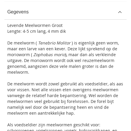
Gegevens
Levende Meelwormen Groot
Lengte: 4-5 cm lang, 4 mm dik
De meelworm (
Tenebrio Molitor
) is eigenlijk geen worm,
maar een larve van een kever. Deze lijkt sprekend op de
morioworm (
Zophobas morio
), maar dan als verkleinde
uitgave. De morioworm wordt ook wel reuzemeelworm
genoemd, aangezien deze vele malen groter is dan de
meelworm.
De meelworm wordt zowel gebruikt als voedseldier, als aas
voor vissen. Niet alle vissen eten overigens meelwormen
vanwege de relatief harde bepantsering. Wel worden de
meelwormen veel gebruikt bij
forelvissen
. De forel bijt
namelijk wel door de bepantsering heen en vind de
meelworm een aantrekkelijke hap.
Als voedseldier zijn meelwormen geschikt voor:
schorpioenen, vogelspinnen, vogels, bidsprinkhanen, en