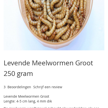
Ga
naar
Levende Meelwormen Groot
het
begin
250 gram
van
de
afbeeldingen-
gallerij
3
Beoordelingen
Schrijf een review
Levende Meelwormen Groot
Lengte: 4-5 cm lang, 4 mm dik